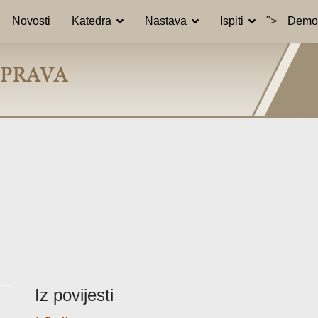
Novosti
Katedra
Nastava
Ispiti
">
Demon
Iz povijesti