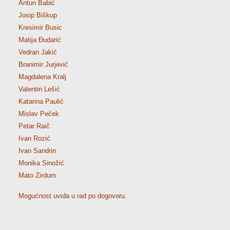
Antun Babić
Josip Biškup
Kresimir Busic
Matija Đudarić
Vedran Jakić
Branimir Jurjević
Magdalena Kralj
Valentin Lešić
Katarina Paulić
Mislav Peček
Petar Raič
Ivan Rozić
Ivan Sandrin
Monika Sinožić
Mato Zirdum
Mogućnost uvida u rad po dogovoru.