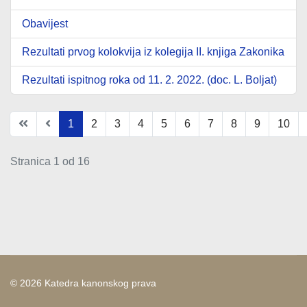
Obavijest
Rezultati prvog kolokvija iz kolegija II. knjiga Zakonika
Rezultati ispitnog roka od 11. 2. 2022. (doc. L. Boljat)
1
2
3
4
5
6
7
8
9
10
Stranica 1 od 16
© 2026 Katedra kanonskog prava