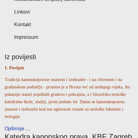
Linkovi
Kontakt
Impressum
Iz povijesti
1. Povijest
Tradicija kanonskopravne znanosti i izobrazbe - i na crkvenom i na
građanskom području - prisutna je u Hrvata već od srednjega vijeka, što
pokazuju statuti pojedinih gradova i pokrajina, a i filozofsko-teološke
katedralne škole, studiji, javne poduke itd. Danas su kanonskopravna
znanost i izobrazba kod nas uglavnom vezane uz teološke fakultete i
teologije.
Opširnije …
Katedra kanonskog prava, KBF Zagreb