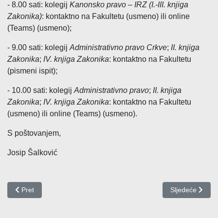
- 8.00 sati: kolegij
Kanonsko pravo – IRZ (I.-III. knjiga
Zakonika)
: kontaktno na Fakultetu (usmeno) ili online
(Teams) (usmeno);
- 9.00 sati: kolegij
Administrativno pravo Crkve
;
II. knjiga
Zakonika
;
IV. knjiga Zakonika
: kontaktno na Fakultetu
(pismeni ispit);
- 10.00 sati: kolegij
Administrativno pravo
;
II. knjiga
Zakonika
;
IV. knjiga Zakonika
: kontaktno na Fakultetu
(usmeno) ili online (Teams) (usmeno).
S poštovanjem,
Josip Šalković
Prethodni članak: Obavijest o načinu održavanja ispita 8. veljače 2
Sljedeći članak:
Pret
Sljedeće