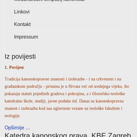
Linkovi
Kontakt
Impressum
Iz povijesti
1. Povijest
Tradicija kanonskopravne znanosti i izobrazbe - i na crkvenom i na
građanskom području - prisutna je u Hrvata već od srednjega vijeka, što
pokazuju statuti pojedinih gradova i pokrajina, a i filozofsko-teološke
katedralne škole, studiji, javne poduke itd. Danas su kanonskopravna
znanost i izobrazba kod nas uglavnom vezane uz teološke fakultete i
teologije.
Opširnije …
Katedra kanonskog prava, KBF Zagreb