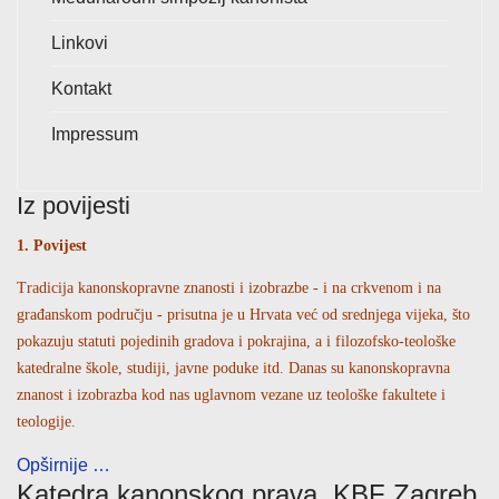
Linkovi
Kontakt
Impressum
Iz povijesti
1. Povijest
Tradicija kanonskopravne znanosti i izobrazbe - i na crkvenom i na
građanskom području - prisutna je u Hrvata već od srednjega vijeka, što
pokazuju statuti pojedinih gradova i pokrajina, a i filozofsko-teološke
katedralne škole, studiji, javne poduke itd. Danas su kanonskopravna
znanost i izobrazba kod nas uglavnom vezane uz teološke fakultete i
teologije.
Opširnije …
Katedra kanonskog prava, KBF Zagreb