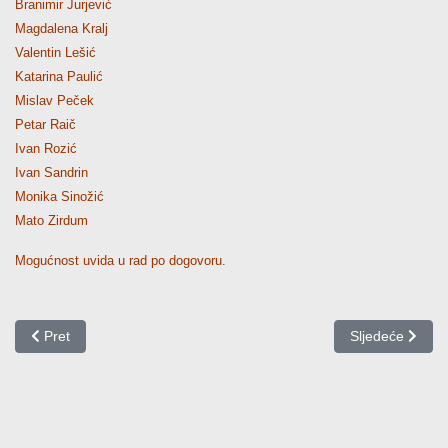
Branimir Jurjević
Magdalena Kralj
Valentin Lešić
Katarina Paulić
Mislav Peček
Petar Raič
Ivan Rozić
Ivan Sandrin
Monika Sinožić
Mato Zirdum
Mogućnost uvida u rad po dogovoru.
Prethodni članak: Rezultati kolokvija od 25. siječnja 2023.
Sljedeći članak:
Pret
Sljedeće