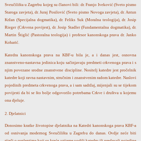
Sveučilišta u Zagrebu kojeg su članovi bili: dr. Franjo Iveković (Sveto pismo
Staroga zavjeta), dr. Juraj Posilović (Sveto pismo Novoga zavjeta), dr. Antun
Kržan (Specijalna dogmatika), dr. Feliks Suk (Moralna teologija), dr. Josip
Rieger (Crkvena povijest), dr. Josip Stadler (Fundamentalna dogmatika), dr.
Martin Štiglić (Pastoralna teologija) i profesor kanonskoga prava dr. Janko
Koharić.
Katedra kanonskoga prava na KBF-u bila je, a i danas jest, osnovna
znanstveno-nastavna jedinica koju sačinjavaju predmeti crkvenoga prava i s
njim povezane srodne znanstvene discipline. Nositelj katedre jest pročelnik
katedre koji ravna nastavnim, stručnim i znanstvenim radom katedre. Naslovi
pojedinih predmeta crkvenoga prava, a i sam sadržaj, mijenjali su se tijekom
povijesti da bi se što bolje odgovorilo potrebama Crkve i društva u kojemu
ona djeluje.
2. Djelatnici
Donosimo kratke životopise djelatnika na Katedri kanonskoga prava KBF-a
od osnivanja modernog Sveučilišta u Zagrebu do danas. Ovdje neće biti
riječi o suplentima koji su kraće vrijeme vodili katedru ili predavali pojedine