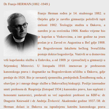
Dr. Franjo HERMAN (1882.-1949.)
Franjo Herman rođen je 14. studenoga 1882. u
Osijeku gdje je završio gimnaziju položivši ispit
zrelosti 1902. Teologiju studira u Đakovu, a
zaređen je za svećenika 1906. Kratko vrijeme bio
je kapelan u Vinkovcima, a iste godine na jesen
poslan je u Zavod sv. Augustina u Beč gdje 1908.
na Bogoslovnom fakultetu bečkog Sveučilišta
postaje doktor bogoslovlja. Vrativši se u domovinu
vrši kapelansku službu u Erdeviku, a od 1909. je vjeroučitelj u gimnaziji u
Srijemskoj Mitrovici. U listopadu 1910. imenovan je profesorom
kanonskoga prava i dogmatike na Bogoslovskom učilištu u Đakovu, gdje
predaje do 1926. Bio je ravnatelj sjemeništa, predsjednik Ženidbenog suda, a
obavljao je i mnoge druge službe u Đakovačkoj biskupiji. Poslije iznenadne
smrti profesora dr. Ruspinija (listopad 1934.) kanonsko pravo, kao suplenti i
honorarni nastavnici, predavali su već zaposleni profesori na KBF-u: dr.
Dragutin Kniewald i dr. Andrija Živković. Akademske godine 1937./38. dr.
Herman dolazi iz Đakova na ispražnjenu katedru kanonskoga prava