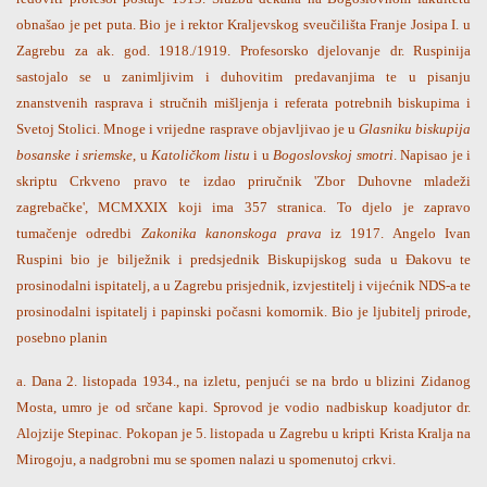
obnašao je pet puta. Bio je i rektor Kraljevskog sveučilišta Franje Josipa I. u
Zagrebu za ak. god. 1918./1919. Profesorsko djelovanje dr. Ruspinija
sastojalo se u zanimljivim i duhovitim predavanjima te u pisanju
znanstvenih rasprava i stručnih mišljenja i referata potrebnih biskupima i
Svetoj Stolici. Mnoge i vrijedne rasprave objavljivao je u
Glasniku biskupija
bosanske i sriemske
, u
Katoličkom listu
i u
Bogoslovskoj smotri
. Napisao je i
skriptu Crkveno pravo te izdao priručnik 'Zbor Duhovne mladeži
zagrebačke', MCMXXIX koji ima 357 stranica. To djelo je zapravo
tumačenje odredbi
Zakonika kanonskoga prava
iz 1917. Angelo Ivan
Ruspini bio je bilježnik i predsjednik Biskupijskog suda u Đakovu te
prosinodalni ispitatelj, a u Zagrebu prisjednik, izvjestitelj i vijećnik NDS-a te
prosinodalni ispitatelj i papinski počasni komornik. Bio je ljubitelj prirode,
posebno planin
a. Dana 2. listopada 1934., na izletu, penjući se na brdo u blizini Zidanog
Mosta, umro je od srčane kapi. Sprovod je vodio nadbiskup koadjutor dr.
Alojzije Stepinac. Pokopan je 5. listopada u Zagrebu u kripti Krista Kralja na
Mirogoju, a nadgrobni mu se spomen nalazi u spomenutoj crkvi.