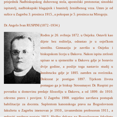
prisjednik Nadbiskupskog duhovnog stola, apostolski protonotar, sinodski
ispitatelj, nadbiskupski blagajnik i branitelj ženidbenog veza. Umro je od
sušice u Zagrebu 3. prosinca 1915., a pokopan je 5. prosinca na Mirogoju.
Dr. Angelo Ivan RUSPINI (1872.-1934.)
Rođen je 26. svibnja 1872. u Osijeku. Ostavši kao
dijete bez roditelja, odrastao je u osječkom
sirotištu. Gimnaziju je završio u Osijeku i
biskupskom liceju u Đakovu. Nakon ispita zrelosti
upisao se u sjemenište u Đakovu gdje je boravio
dvije godine, a poslije toga nastavio studij u
Innsbrucku gdje je 1895. zaređen za svećenika.
Doktorat je postigao 1897. Tijekom života
pomagao ga je biskup Strossmayer. Dr. Ruspini po
povratku u domovinu predaje filozofiju u Đakovu, a od 1899. do 1910.
crkveno pravo i povijest. U Zagrebu 1908. uspješno završava postupak
habilitacije za docenta. Suplentom kanonskoga prava na Bogoslovnom
fakultetu u Zagrebu imenovan je 1910., izvanrednim profesorom 1911., a
redoviti profesor postaje 1913. Službu dekana na Bogoslovnom fakultetu