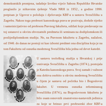
demokratskih promjena, tadašnje Izvršno vijeće Sabora Republike Hrvatske
proglasilo je ništavnim rješenje Vlade NRH iz 1952., a godine 1996.
potpisan je Ugovor o položaju i djelovanju KBF-a u sastavu Sveučilišta u
Zagrebu. Nakon toga profesori kanonskoga prava se pozivaju, doduše rijetko
i samoinicijativno od profesora Pravnog fakulteta, održati koje predavanje na
toj ustanovi u okviru obvezatnih predmeta ili seminara na dodiplomskom ili
poslijediplomskom studiju. No, na Pravnom fakultetu u Zagrebu, nažalost,
od 1946. do danas ne postoji ni kao izborni predmet ona disciplina koja je na
tom Fakultetu od osnutka modernog Sveučilišta bila jedna od devet katedri.
U sastavu teološkog studija u Hrvatskoj i prije
osnivanja Sveučilišta u Zagrebu (1874.), postojala
je Katedra kanonskoga prava. Svoj zamah i važnost
ona dobiva osobito u okviru modernog Sveučilišta
u čijem je sastavu od početka bio i Bogoslovni
fakultet. U vremenu osnutka reformiranog
Sveučilišta (1874.), na Bogoslovnom fakultetu je
bilo osam osnovnih znanstveno-nastavnih jedinica
za koje se brinuo prvi profesorski zbor KBF-a