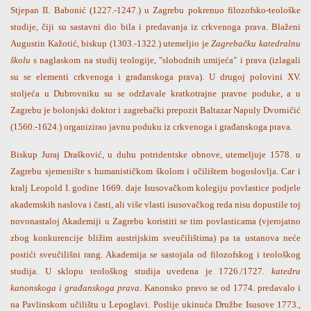
Stjepan II. Babonić (1227.-1247.) u Zagrebu pokrenuo filozofsko-teološke
studije, čiji su sastavni dio bila i predavanja iz crkvenoga prava. Blaženi
Augustin Kažotić, biskup (1303.-1322.) utemeljio je
Zagrebačku katedralnu
školu
s naglaskom na studij teologije, "slobodnih umijeća" i prava (izlagali
su se elementi crkvenoga i građanskoga prava). U drugoj polovini XV.
stoljeća u Dubrovniku su se održavale kratkotrajne pravne poduke, a u
Zagrebu je bolonjski doktor i zagrebački prepozit Baltazar Napuly Dvorničić
(1560.-1624.) organizirao javnu poduku iz crkvenoga i građanskoga prava.
Biskup Juraj Drašković, u duhu potridentske obnove, utemeljuje 1578. u
Zagrebu sjemenište s humanističkom školom i učilištem bogoslovlja. Car i
kralj Leopold I. godine 1669. daje Isusovačkom kolegiju povlastice podjele
akademskih naslova i časti, ali više vlasti isusovačkog reda nisu dopustile toj
novonastaloj Akademiji u Zagrebu koristiti se tim povlasticama (vjerojatno
zbog konkurencije bližim austrijskim sveučilištima) pa ta ustanova neće
postići sveučilišni rang. Akademija se sastojala od filozofskog i teološkog
studija. U sklopu teološkog studija uvedena je 1726./1727.
katedra
kanonskoga i građanskoga prava
. Kanonsko pravo se od 1774. predavalo i
na Pavlinskom učilištu u Lepoglavi. Poslije ukinuća Družbe Isusove 1773.,