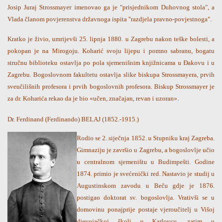
Josip Juraj Strossmayer imenovao ga je "prisjednikom Duhovnog stola", a
Vlada članom povjerenstva državnoga ispita "razdjela pravno-povjestnoga".
Kratko je živio, umrijevši 25. lipnja 1880. u Zagrebu nakon teške bolesti, a
pokopan je na Mirogoju. Koharić svoju lijepu i pomno sabranu, bogatu
stručnu biblioteku ostavlja po pola sjemenišnim knjižnicama u Đakovu i u
Zagrebu. Bogoslovnom fakultetu ostavlja slike biskupa Strossmayera, prvih
sveučilišnih profesora i prvih bogoslovnih profesora. Biskup Strossmayer je
za dr. Koharića rekao da je bio «učen, značajan, revan i uzoran».
Dr. Ferdinand (Ferdinando) BELAJ (1852.-1915.)
Rodio se 2. siječnja 1852. u Stupniku kraj Zagreba.
Gimnaziju je završio u Zagrebu, a bogoslovlje učio
u centralnom sjemeništu u Budimpešti. Godine
1874. primio je svećenički red. Nastavio je studij u
Augustinskom zavodu u Beču gdje je 1876.
postigao doktorat sv. bogoslovlja. Vrativši se u
domovinu ponajprije postaje vjeroučitelj u Višoj
djevojačkoj školi u Karlovcu, zatim u