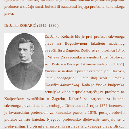
predmete u slučaju smrti, bolesti ili zauzetosti kojega profesora kanonskoga
prava.
Dr. Janko KOHARIĆ (1845.-1880.)
Dr. Janko Koharić bio je prvi profesor crkvenoga
prava na Bogoslovnom fakultetu modernog
Sveučilišta u Zagrebu. Rodio se 27. prosinca 1845.
u Viljevu. Za svećenika je zaređen 1869. Školovao
se u Pešti, a u Beču je doktorirao teologiju (1872.).
Vrativši se sa studija postaje ceremonijar u Đakovu,
učitelj pedagogije u učiteljskoj školi i urednik
Glasnika đakovačkog
. Kada je Visoka kraljevska
zemaljska vlada raspisala natječaj za profesore na
Kraljevskom sveučilištu u Zagrebu, Koharić se natjecao za katedru
crkvenoga prava ili moralne teologije. Dekretom od 5. rujna 1874. imenovan
je izvanrednim profesorom za kanonsko pravo, a 1878. postaje redoviti
profesor za istu katedru. Njegovo profesorsko djelovanje sastojalo se u
predavanjima i u pisanju znanstvenih rasprava iz crkvenoga prava. Biskup