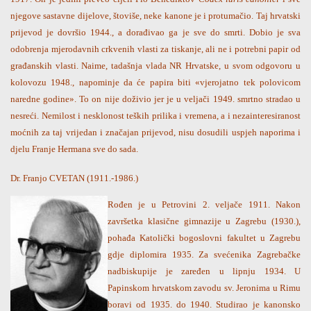
njegove sastavne dijelove, štoviše, neke kanone je i protumačio. Taj hrvatski
prijevod je dovršio 1944., a dorađivao ga je sve do smrti. Dobio je sva
odobrenja mjerodavnih crkvenih vlasti za tiskanje, ali ne i potrebni papir od
građanskih vlasti. Naime, tadašnja vlada NR Hrvatske, u svom odgovoru u
kolovozu 1948., napominje da će papira biti «vjerojatno tek polovicom
naredne godine». To on nije doživio jer je u veljači 1949. smrtno stradao u
nesreći. Nemilost i nesklonost teških prilika i vremena, a i nezainteresiranost
moćnih za taj vrijedan i značajan prijevod, nisu dosudili uspjeh naporima i
djelu Franje Hermana sve do sada.
Dr. Franjo CVETAN (1911.-1986.)
Rođen je u Petrovini 2. veljače 1911. Nakon
završetka klasične gimnazije u Zagrebu (1930.),
pohađa Katolički bogoslovni fakultet u Zagrebu
gdje diplomira 1935. Za svećenika Zagrebačke
nadbiskupije je zaređen u lipnju 1934. U
Papinskom hrvatskom zavodu sv. Jeronima u Rimu
boravi od 1935. do 1940. Studirao je kanonsko