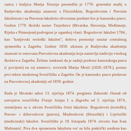
carica i kraljica Marija Terezija preuredila je 1776. generalni studij u
Kraljevsku akademiju znanosti s Filozofskim, Bogoslovnim i Pravnim
fakultetom i na Pravnom fakultetu obvezatan predmet bio je kanonsko pravo.
Godine 1779. školski sustav Trojednice (Hrvatska, Slavonija, Međimurje,
Rijeka s Primorjem) podvrgnut je ugarskoj vlasti. Bogoslovni fakultet 1784.,
kao "kraljevski teološki fakultet", dobiva prostorije unutar centralnog
sjemeništa u Zagrebu. Godine 1850. ukinuta je Kraljevska akademija
znanosti te osnovana Pravoslovna akademija koja nastavlja tradiciju visokog
školstva u Zagrebu. Želimo istaknuti da je zadnji profesor kanonskoga prava
(i povijesti) na toj ustanovi, svećenik Matija Mesić (1826.-1878.), postao
prvi rektor modernog Sveučilišta u Zagrebu. On je kanonsko pravo predavao
na Pravoslovnoj akademiji od 1859. godine.
Kada je Hrvatski sabor 13. siječnja 1874. proglasio
Zakonski članak ob
ustrojstvu sveučilišta Franje Josipa I. u Zagreb
u od 5. siječnja 1874.,
utemeljena su u okviru Sveučilišta četiri fakulteta: Bogoslovni (teološki),
Pravno- i državoslovni (pravni), Mudroslovni (filozofski) i Liječnički
(medicinski) fakultet. Sveučilište je 19. listopada 1874. otvorio ban Ivan
Mažuranić. Prva dva spomenuta fakulteta već su bila praktički uređena kao