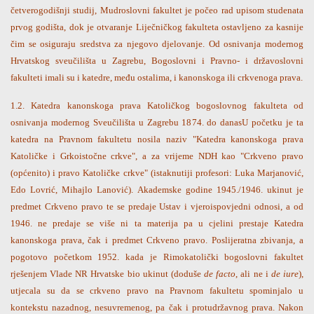
četverogodišnji studij, Mudroslovni fakultet je počeo rad upisom studenata
prvog godišta, dok je otvaranje Liječničkog fakulteta ostavljeno za kasnije
čim se osiguraju sredstva za njegovo djelovanje. Od osnivanja modernog
Hrvatskog sveučilišta u Zagrebu, Bogoslovni i Pravno- i državoslovni
fakulteti imali su i katedre, među ostalima, i kanonskoga ili crkvenoga prava.
1.2. Katedra kanonskoga prava Katoličkog bogoslovnog fakulteta od
osnivanja modernog Sveučilišta u Zagrebu 1874. do danas
U početku je ta
katedra na Pravnom fakultetu nosila naziv "Katedra kanonskoga prava
Katoličke i Grkoistočne crkve", a za vrijeme NDH kao "Crkveno pravo
(općenito) i pravo Katoličke crkve" (istaknutiji profesori: Luka Marjanović,
Edo Lovrić, Mihajlo Lanović). Akademske godine 1945./1946. ukinut je
predmet Crkveno pravo te se predaje Ustav i vjeroispovjedni odnosi, a od
1946. ne predaje se više ni ta materija pa u cjelini prestaje Katedra
kanonskoga prava, čak i predmet Crkveno pravo. Poslijeratna zbivanja, a
pogotovo početkom 1952. kada je Rimokatolički bogoslovni fakultet
rješenjem Vlade NR Hrvatske bio ukinut (doduše
de facto
, ali ne i
de iure
),
utjecala su da se crkveno pravo na Pravnom fakultetu spominjalo u
kontekstu nazadnog, nesuvremenog, pa čak i protudržavnog prava. Nakon