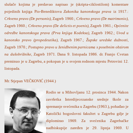
slušače kojima je predavao napisao je (skripta-ciklostilom) komentare
pojedinih knjiga Pio-Benediktova
Zakonika kanonskoga prava
iz 1917.:
Crkveno pravo (De personis)
, Zagreb 1960.;
Crkveno pravo (De matrimonio)
,
Zagreb 1960.;
Crkveno pravo (De delictis et poenis)
, Zagreb 1961.;
Općenite
odredbe kanonskoga prava (Prva knjiga Kodeksa)
, Zagreb 1962.;
Uvod u
kanonsko pravo (propedeutika)
, Zagreb 1967.;
Župske uredske dužnosti
,
Zagreb 1970.;
Postupno pravo u ženidbenim parnicama s posebnim obzirom
na dušobrižnike
, Zagreb 1971. Dana 9. listopada 1986. dr. Franjo Cvetan
preminuo je u Zagrebu, a pokopan je u svojem rodnom mjestu Petrovini 12.
listopada.
Mr. Stjepan VEČKOVIĆ (1944.)
Rodio se u Mihovljanu 12. prosinca 1944. Nakon
završetka Interdijecezanske srednje škole za
spremanje svećenika u Zagrebu (1963.), pohađao je
Katolički bogoslovni fakultet u Zagrebu gdje je
diplomirao 1969. Za svećenika Zagrebačke
nadbiskupije zaređen je 29. lipnja 1969. U