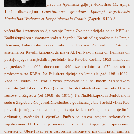
pravo na Apolinaru gdje je doktorirao 11. srpnja
1941. disertacijom
Constitutiones synodales Episcopi zagrebiensis
Maximiliani Verhovec et Josephinismus in Croatia
(Zagreb 1942.). S
većeničko i znanstveno djelovanje Franje Cvetana odvijalo se na KBF-u i
Nadbiskupskom duhovnom stolu u Zagrebu. Na prijedlog profesora dr. Franje
Hermana, Fakultetsko vijeće izabire dr. Cvetana 25. svibnja 1943. za
asistenta pri Katedri kanonskoga prava KBF-a. Nakon smrti dr. Hermana on
postaje njegov nasljednik i pročelnik iste Katedre. Godine 1953. imenovan
je predavačem, 1962. docentom, 1969. izvanrednim, a 1976. redovitim
profesorom na KBF-u. Na Fakultetu djeluje do kraja ak. god. 1981./1982.,
kada je umirovljen. Prof. Cvetan predavao je i na našem Katehetskom
institutu (od 1965. do 1976.) te na Filozofsko-teološkom institutu Družbe
Isusove u Zagrebu (od 1968. do 1971.). Na Nadbiskupskom ženidbenom
sudu u Zagrebu vršio je različite službe, a godinama je bio i sudski vikar. Kao
pravnik je odgovarao na mnoga pitanja iz kanonskoga prava pojedinih
ordinarija, svećenika i vjernika. Pružao je pravne savjete redovničkim
zajednicama. Dr. Cvetan je napisao i izdao kao knjigu gore spomenutu
disertaciju. Objavljivao je u časopisima rasprave o pravnim pitanjima. Za