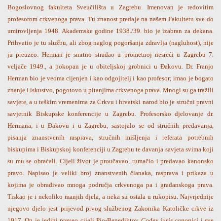
Bogoslovnog fakulteta Sveučilišta u Zagrebu. Imenovan je redovitim
profesorom crkvenoga prava. Tu znanost predaje na našem Fakultetu sve do
umirovljenja 1948. Akademske godine 1938./39. bio je izabran za dekana.
Prihvatio je tu službu, ali zbog naglog pogoršanja zdravlja (nagluhost), nije
ju preuzeo. Herman je smrtno stradao u prometnoj nesreći u Zagrebu 7.
veljače 1949., a pokopan je u obiteljskoj grobnici u Đakovu. Dr. Franjo
Herman bio je veoma cijenjen i kao odgojitelj i kao profesor; imao je bogato
znanje i iskustvo, pogotovo u pitanjima crkvenoga prava. Mnogi su ga tražili
savjete, a u teškim vremenima za Crkvu i hrvatski narod bio je stručni pravni
savjetnik Biskupske konferencije u Zagrebu. Profesorsko djelovanje dr.
Hermana, i u Đakovu i u Zagrebu, sastojalo se od stručnih predavanja,
pisanja znanstvenih rasprava, stručnih mišljenja i referata potrebnih
biskupima i Biskupskoj konferenciji u Zagrebu te davanja savjeta svima koji
su mu se obraćali. Cijeli život je proučavao, tumačio i predavao kanonsko
pravo. Napisao je veliki broj znanstvenih članaka, rasprava i prikaza u
kojima je obrađivao mnoga područja crkvenoga pa i građanskoga prava.
Tiskao je i nekoliko manjih djela, a neka su ostala u rukopisu. Najvrjednije
njegovo djelo jest prijevod prvog službenog Zakonika Katoličke crkve iz
1917. On je jedini preveo cijeli Pio-Benediktov
Codex iuris canonici
i sve