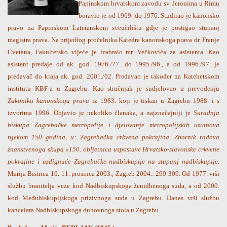
Papinskom hrvatskom zavodu sv. Jeronima u Rimu
boravio je od 1969. do 1976. Studirao je kanonsko
pravo na Papinskom Lateranskom sveučilištu gdje je postigao stupanj
magistra prava. Na prijedlog pročelnika Katedre kanonskoga prava dr. Franje
Cvetana, Fakultetsko vijeće je izabralo mr. Večkovića za asistenta. Kao
asistent predaje od ak. god. 1976./77. do 1995./96., a od 1996./97. je
predavač do kraja ak. god. 2001./02. Predavao je također na Katehetskom
institutu KBF-a u Zagrebu. Kao stručnjak je sudjelovao u prevođenju
Zakonika kanonskoga prava
iz 1983. koji je tiskan u Zagrebu 1988. i s
izvorima 1996. Objavio je nekoliko članaka, a najznačajniji je
Suradnja
biskupa Zagrebačke metropolije i djelovanje metropolijskih ustanova
tijekom 150 godina, u: Zagrebačka crkvena pokrajina. Zbornik radova
znanstvenoga skupa «150. obljetnica uspostave Hrvatsko-slavonske crkvene
pokrajine i uzdignuće Zagrebačke nadbiskupije na stupanj nadbiskupije.
Marija Bistrica 10.-11. prosinca 2003., Zagreb 2004.: 299-309. Od 1977. vrši
službu branitelja veze kod Nadbiskupskoga ženidbenoga suda, a od 2000.
kod Međubiskupijskoga prizivnoga suda u Zagrebu. Danas vrši službu
kancelara Nadbiskupskoga duhovnoga stola u Zagrebu.