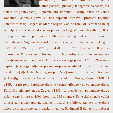
Gornjogradskoj gimnaziji u Zagrebu, pa nadstojnik
nauka te podravnatelj u plemićkom konviktu. Poslije smrti dr. Janka
Koharića, kanonsko pravo su, kao suplenti, predavali profesori najbliže
katedre: dr. Josip Rieger i dr. Martin Štiglić. Godine 1882. dr. Ferdinand Belaj
se natječe za "stolicu crkvenoga prava" na Bogoslovnom fakultetu, 1884.
postaje izvanredni profesor, a 1886. imenovan je redovitim profesorom
Sveučilišta u Zagrebu. Dekansku službu vršio je u više navrata: ak. god.
1887./88., 1895./96., 1898./99., 1904./05. i 1907./08. Godine 1910. je bio
umirovljen. Profesorsko djelovanje dr. Belaja sastojalo se u predavanjima i
pisanju znanstvenih rasprava i knjiga iz crkvenoga prava. U
Katoličkom listu
napisao je mnoge vrijedne pravne rasprave o arhiđakonima, pridržajima,
nezakonitoj djeci, dvoženstvu, neoporučenoj ostavštini biskupa… Napisao
je i knjigu
Povijest crkve Kristove za srednja učilišta
, Zagreb 11882. i
21892., a njegovo kapitalno djelo je veoma vrijedno veliko pravno djelo:
Katoličko crkveno pravo, Zagreb 11893., te prerađeno i popunjeno drugo
izdanje iste knjige iz 1901. koja ima 633 stranice. To je djelo imalo veliki
utjecaj na kanonskopravnu znanost i nazivlje, a bilo je zapravo prvo djelo
takve vrste napisano na hrvatskom jeziku. Ferdinand Belaj je bio počasni