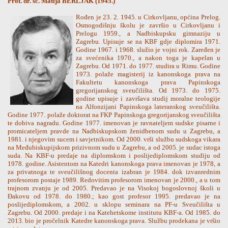
Prof. dr. sc. Matija BERLJAK (1945.)
Rođen je 23. 2. 1945. u Cirkovljanu, općina Prelog.
Osmogodišnju školu je završio u Cirkovljanu i
Prelogu 1959., a Nadbiskupsku gimnaziju u
Zagrebu. Upisuje se na KBF gdje diplomira 1971.
Godine 1967. i 1968. služio je vojni rok. Zaređen je
za svećenika 1970., a nakon toga je kapelan u
Zagrebu. Od 1971. do 1977. studira u Rimu. Godine
1973. polaže magisterij iz kanonskoga prava na
Fakultetu kanonskoga prava Papinskoga
gregorijanskog sveučilišta. Od 1973. do 1975.
godine upisuje i završava studij moralne teologije
na Alfonzijani Papinskoga lateranskog sveučilišta.
Godine 1977. polaže doktorat na FKP Papinskoga gregorijanskog sveučilišta
te dobiva nagradu. Godine 1977. imenovan je ravnateljem sudske pisarne i
promicateljem pravde na Nadbiskupskom ženidbenom sudu u Zagrebu, a
1981. i njegovim sucem i savjetnikom. Od 2000. vrši službu sudskoga vikara
na Međubiskupijskom prizivnom sudu u Zagrebu, a od 2005. je sudac istoga
suda. Na KBF-u predaje na diplomskom i poslijediplomskom studiju od
1978. godine. Asistentom na Katedri kanonskoga prava imenovan je 1978, a
za privatnoga te sveučilišnog docenta izabran je 1984. dok izvanrednim
profesorom postaje 1989. Redovitim profesorom imenovan je 2000., a u tom
trajnom zvanju je od 2005. Predavao je na Visokoj bogoslovnoj školi u
Đakovu od 1978. do 1980.; kao gost profesor 1995. predavao je na
poslijediplomskom, a 2002. u sklopu seminara na PF-u Sveučilišta u
Zagrebu. Od 2000. predaje i na Katehetskome institutu KBF-a. Od 1985. do
2013. bio je pročelnik Katedre kanonskoga prava. Službu prodekana je vršio