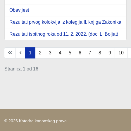
Obavijest
Rezultati prvog kolokvija iz kolegija II. knjiga Zakonika
Rezultati ispitnog roka od 11. 2. 2022. (doc. L. Boljat)
1
2
3
4
5
6
7
8
9
10
Stranica 1 od 16
© 2026 Katedra kanonskog prava