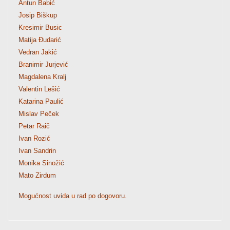
Antun Babić
Josip Biškup
Kresimir Busic
Matija Đudarić
Vedran Jakić
Branimir Jurjević
Magdalena Kralj
Valentin Lešić
Katarina Paulić
Mislav Peček
Petar Raič
Ivan Rozić
Ivan Sandrin
Monika Sinožić
Mato Zirdum
Mogućnost uvida u rad po dogovoru.