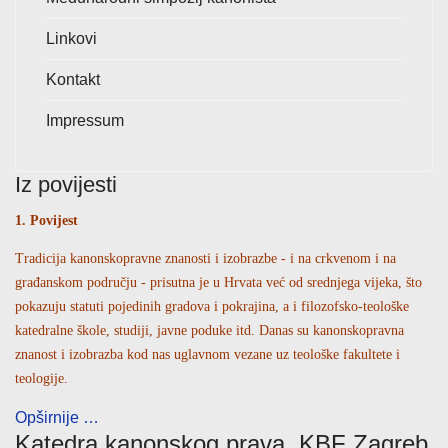
Linkovi
Kontakt
Impressum
Iz povijesti
1. Povijest
Tradicija kanonskopravne znanosti i izobrazbe - i na crkvenom i na
građanskom području - prisutna je u Hrvata već od srednjega vijeka, što
pokazuju statuti pojedinih gradova i pokrajina, a i filozofsko-teološke
katedralne škole, studiji, javne poduke itd. Danas su kanonskopravna
znanost i izobrazba kod nas uglavnom vezane uz teološke fakultete i
teologije.
Opširnije …
Katedra kanonskog prava, KBF Zagreb