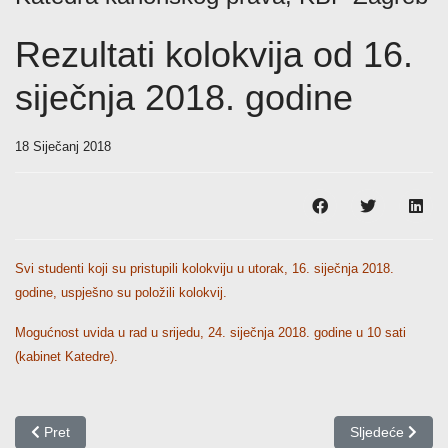
Rezultati kolokvija od 16.
siječnja 2018. godine
18 Siječanj 2018
Svi studenti koji su pristupili kolokviju u utorak, 16. siječnja 2018.
godine, uspješno su položili kolokvij.
Mogućnost uvida u rad u srijedu, 24. siječnja 2018. godine u 10 sati
(kabinet Katedre).
Prethodni članak: Rezultati kolokvija od 3. svibnja 2018. godine
Sljedeći članak:
Pret
Sljedeće