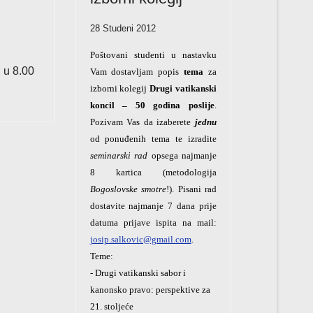
28 Studeni 2012
Poštovani studenti u nastavku
, u 8.00
Vam dostavljam popis
tema
za
izborni kolegij
Drugi vatikanski
koncil – 50 godina poslije
.
Pozivam Vas da izaberete
jednu
od ponuđenih tema te izradite
seminarski rad
opsega najmanje
8 kartica (metodologija
Bogoslovske smotre
!). Pisani rad
dostavite najmanje 7 dana prije
datuma prijave ispita na mail:
josip.salkovic@gmail.com
.
Teme:
- Drugi vatikanski sabor i
kanonsko pravo: perspektive za
21. stoljeće