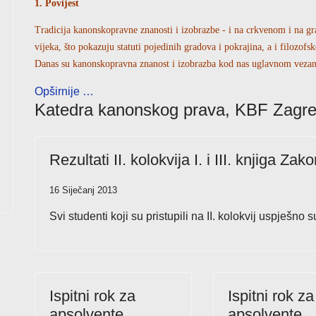
1. Povijest
Tradicija kanonskopravne znanosti i izobrazbe - i na crkvenom i na g
vijeka, što pokazuju statuti pojedinih gradova i pokrajina, a i filozofs
Danas su kanonskopravna znanost i izobrazba kod nas uglavnom vezane 
Opširnije …
Katedra kanonskog prava, KBF Zagr
Rezultati II. kolokvija I. i III. knjiga Zak
16 Siječanj 2013
Svi studenti koji su pristupili na II. kolokvij uspješno su
Ispitni rok za
Ispitni rok za
apsolvente
apsolvente