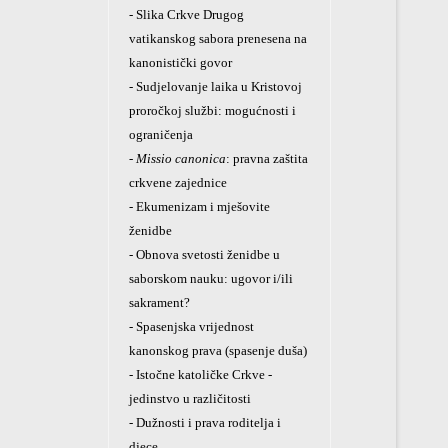
- Slika Crkve Drugog
vatikanskog sabora prenesena na
kanonistički govor
- Sudjelovanje laika u Kristovoj
proročkoj službi: mogućnosti i
ograničenja
- Missio canonica
: pravna zaštita
crkvene zajednice
- Ekumenizam i mješovite
ženidbe
- Obnova svetosti ženidbe u
saborskom nauku: ugovor i/ili
sakrament?
- Spasenjska vrijednost
kanonskog prava (spasenje duša)
- Istočne katoličke Crkve -
jedinstvo u različitosti
- Dužnosti i prava roditelja i
djece