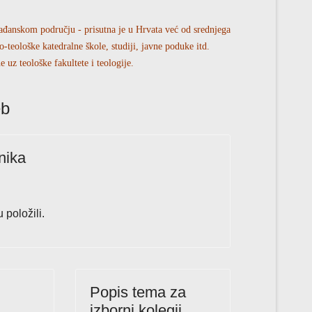
rađanskom području - prisutna je u Hrvata već od srednjega
ko-teološke katedralne škole, studiji, javne poduke itd.
uz teološke fakultete i teologije.
eb
onika
 položili.
Popis tema za
izborni kolegij