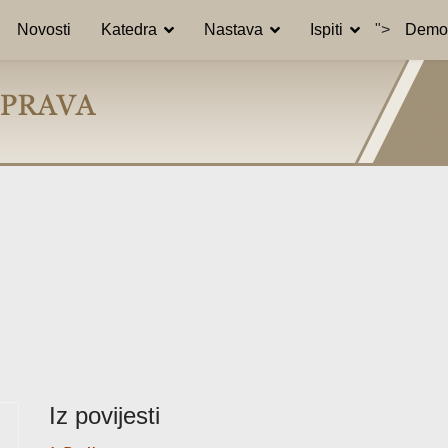
Novosti
Katedra
Nastava
Ispiti
">
Demon
Iz povijesti