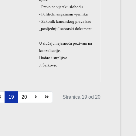
- Pravo na vjersku slobodu
- Politički angažman vjernika
- Zakonik kanonskog prava kao
„posljednji“ saborski dokument
U slučaju nejasnoća pozivam na
konzultacije.
Hrabro i strpljivo.
J. Šalković
8
19
20
Stranica 19 od 20