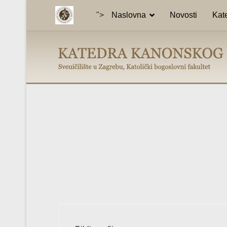
">
Naslovna
Novosti
Kat