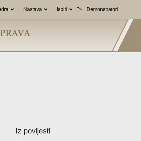
edra
Nastava
Ispiti
">
Demonstratori
Iz povijesti