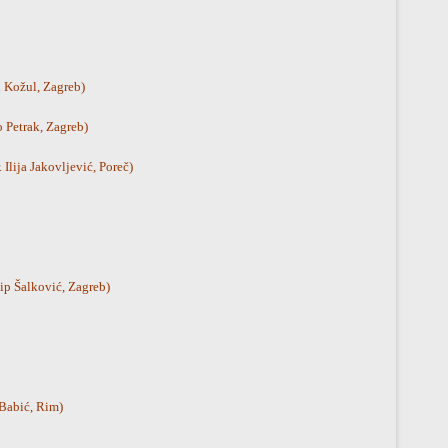
n Kožul, Zagreb)
 Petrak, Zagreb)
 Ilija Jakovljević, Poreč)
sip Šalković, Zagreb)
 Babić, Rim)