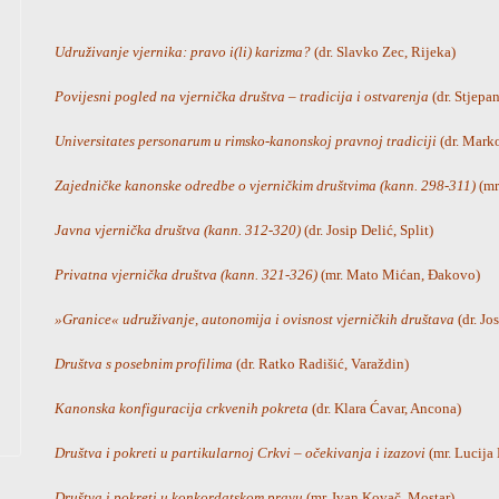
Udruživanje vjernika: pravo i(li) karizma?
(dr. Slavko Zec, Rijeka)
Povijesni pogled na vjernička društva – tradicija i ostvarenja
(dr. Stjepa
Universitates personarum u rimsko-kanonskoj pravnoj tradiciji
(dr. Marko
Zajedničke kanonske odredbe o vjerničkim društvima (kann. 298-311)
(mr.
Javna vjernička društva (kann. 312-320)
(dr. Josip Delić, Split)
Privatna vjernička društva (kann. 321-326)
(mr. Mato Mićan, Đakovo)
»Granice« udruživanje, autonomija i ovisnost vjerničkih društava
(dr. Jo
Društva s posebnim profilima
(dr. Ratko Radišić, Varaždin)
Kanonska konfiguracija crkvenih pokreta
(dr. Klara Ćavar, Ancona)
Društva i pokreti u partikularnoj Crkvi – očekivanja i izazovi
(mr. Lucija
Društva i pokreti u konkordatskom pravu
(mr. Ivan Kovač, Mostar)