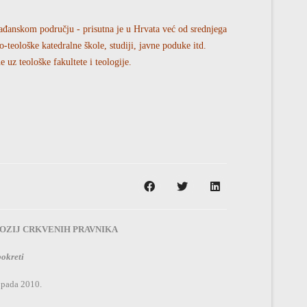
rađanskom području - prisutna je u Hrvata već od srednjega
ko-teološke katedralne škole, studiji, javne poduke itd.
uz teološke fakultete i teologije.
POZIJ CRKVENIH PRAVNIKA
pokreti
opada 2010.