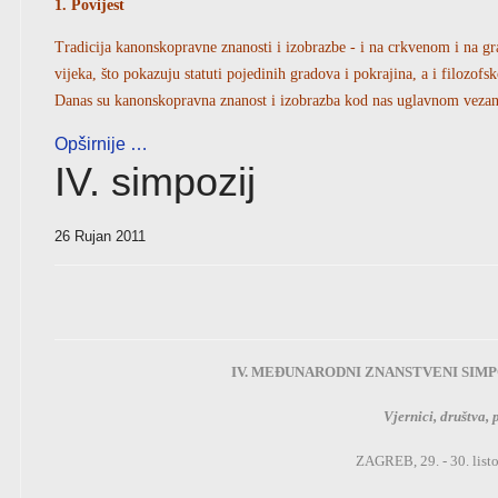
1. Povijest
Tradicija kanonskopravne znanosti i izobrazbe - i na crkvenom i na g
vijeka, što pokazuju statuti pojedinih gradova i pokrajina, a i filozofs
Danas su kanonskopravna znanost i izobrazba kod nas uglavnom vezane 
Opširnije …
IV. simpozij
26 Rujan 2011
IV. MEĐUNARODNI ZNANSTVENI SIM
Vjernici, društva, 
ZAGREB, 29. - 30. list